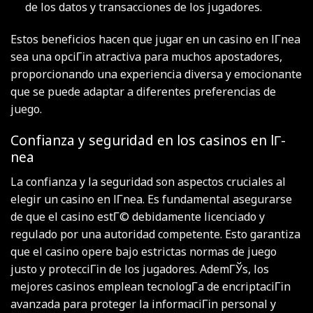
de los datos y transacciones de los jugadores.
Estos beneficios hacen que jugar en un casino en lГ­nea
sea una opciГіn atractiva para muchos apostadores,
proporcionando una experiencia diversa y emocionante
que se puede adaptar a diferentes preferencias de
juego.
Confianza y seguridad en los casinos en lГ­
nea
La confianza y la seguridad son aspectos cruciales al
elegir un casino en lГ­nea. Es fundamental asegurarse
de que el casino estГ© debidamente licenciado y
regulado por una autoridad competente. Esto garantiza
que el casino opere bajo estrictas normas de juego
justo y protecciГіn de los jugadores. AdemГЎs, los
mejores casinos emplean tecnologГ­a de encriptaciГіn
avanzada para proteger la informaciГіn personal y