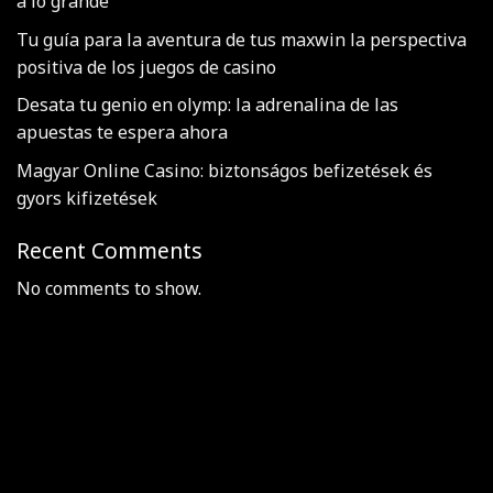
a lo grande
Tu guía para la aventura de tus maxwin la perspectiva
positiva de los juegos de casino
Desata tu genio en olymp: la adrenalina de las
apuestas te espera ahora
Magyar Online Casino: biztonságos befizetések és
gyors kifizetések
Recent Comments
No comments to show.