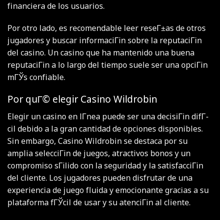
financiera de los usuarios.
Por otro lado, es recomendable leer reseГ±as de otros
jugadores y buscar informaciГіn sobre la reputaciГіn
del casino. Un casino que ha mantenido una buena
reputaciГіn a lo largo del tiempo suele ser una opciГіn
mГЎs confiable.
Por quГ© elegir Casino Wildrobin
Elegir un casino en lГ­nea puede ser una decisiГіn difГ­
cil debido a la gran cantidad de opciones disponibles.
Sin embargo, Casino Wildrobin se destaca por su
amplia selecciГіn de juegos, atractivos bonos y un
compromiso sГіlido con la seguridad y la satisfacciГіn
del cliente. Los jugadores pueden disfrutar de una
experiencia de juego fluida y emocionante gracias a su
plataforma fГЎcil de usar y su atenciГіn al cliente.