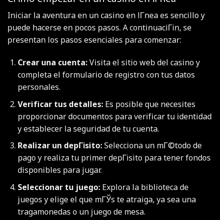
Iniciar la aventura en un casino en lГ­nea es sencillo y
puede hacerse en pocos pasos. A continuaciГіn, se
presentan los pasos esenciales para comenzar:
Crear una cuenta:
Visita el sitio web del casino y
completa el formulario de registro con tus datos
personales.
Verificar tus detalles:
Es posible que necesites
proporcionar documentos para verificar tu identidad
y establecer la seguridad de tu cuenta.
Realizar un depГіsito:
Selecciona un mГ©todo de
pago y realiza tu primer depГіsito para tener fondos
disponibles para jugar.
Seleccionar tu juego:
Explora la biblioteca de
juegos y elige el que mГЎs te atraiga, ya sea una
tragamonedas o un juego de mesa.