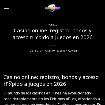
Skip
to
content
PUBLIC
Casino online: registro, bonos y
acceso rГЎpido a juegos en 2026
POSTED ON
JUNE 10, 2026
BY
ADMIN
Casino online: registro, bonos y acceso
rГЎpido a juegos en 2026
El mundo de los casinos en lГ­nea ha evolucionado
considerablemente en los Гєltimos aГ±os, ofreciendo a
los jugadores una experiencia Гєnica y emocionante. En