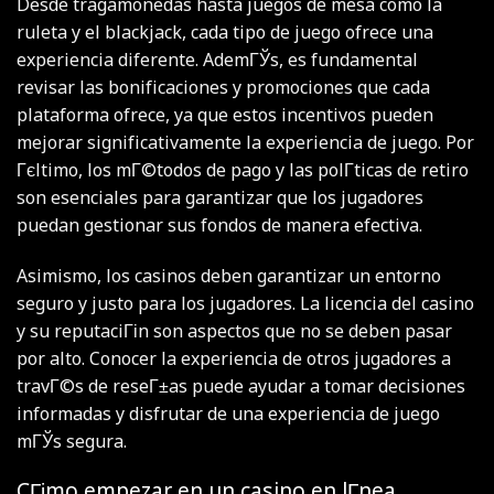
Desde tragamonedas hasta juegos de mesa como la
ruleta y el blackjack, cada tipo de juego ofrece una
experiencia diferente. AdemГЎs, es fundamental
revisar las bonificaciones y promociones que cada
plataforma ofrece, ya que estos incentivos pueden
mejorar significativamente la experiencia de juego. Por
Гєltimo, los mГ©todos de pago y las polГ­ticas de retiro
son esenciales para garantizar que los jugadores
puedan gestionar sus fondos de manera efectiva.
Asimismo, los casinos deben garantizar un entorno
seguro y justo para los jugadores. La licencia del casino
y su reputaciГіn son aspectos que no se deben pasar
por alto. Conocer la experiencia de otros jugadores a
travГ©s de reseГ±as puede ayudar a tomar decisiones
informadas y disfrutar de una experiencia de juego
mГЎs segura.
CГіmo empezar en un casino en lГ­nea