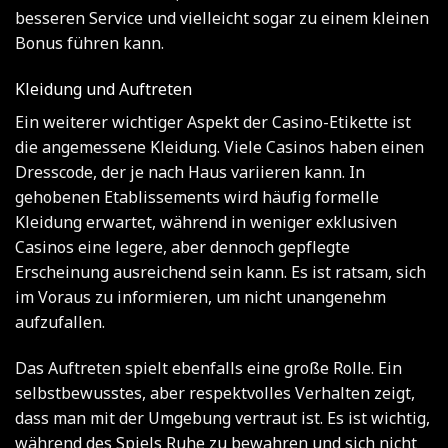
besseren Service und vielleicht sogar zu einem kleinen
Bonus führen kann.
Kleidung und Auftreten
Ein weiterer wichtiger Aspekt der Casino-Etikette ist
die angemessene Kleidung. Viele Casinos haben einen
Dresscode, der je nach Haus variieren kann. In
gehobenen Etablissements wird häufig formelle
Kleidung erwartet, während in weniger exklusiven
Casinos eine legere, aber dennoch gepflegte
Erscheinung ausreichend sein kann. Es ist ratsam, sich
im Voraus zu informieren, um nicht unangenehm
aufzufallen.
Das Auftreten spielt ebenfalls eine große Rolle. Ein
selbstbewusstes, aber respektvolles Verhalten zeigt,
dass man mit der Umgebung vertraut ist. Es ist wichtig,
während des Spiels Ruhe zu bewahren und sich nicht