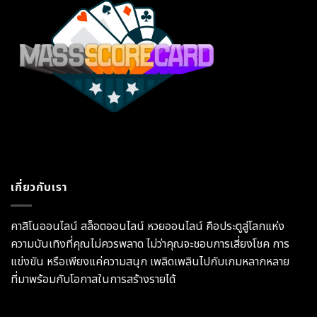
เกี่ยวกับเรา
คาสิโนออนไลน์ สล็อตออนไลน์ หวยออนไลน์ คือประตูสู่โลกแห่ง
ความบันเทิงที่คุณไม่ควรพลาด ไม่ว่าคุณจะชอบการเสี่ยงโชค การ
แข่งขัน หรือเพียงแค่ความสนุก เพลิดเพลินไปกับเกมหลากหลาย
ที่มาพร้อมกับโอกาสในการสร้างรายได้