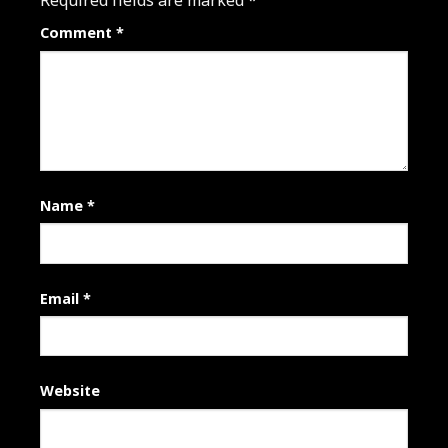
Required fields are marked
*
Comment
*
Name
*
Email
*
Website