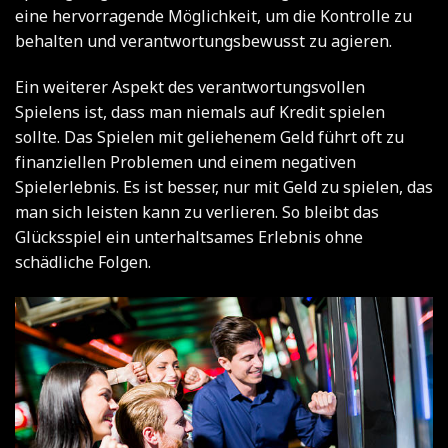
eine hervorragende Möglichkeit, um die Kontrolle zu
behalten und verantwortungsbewusst zu agieren.
Ein weiterer Aspekt des verantwortungsvollen
Spielens ist, dass man niemals auf Kredit spielen
sollte. Das Spielen mit geliehenem Geld führt oft zu
finanziellen Problemen und einem negativen
Spielerlebnis. Es ist besser, nur mit Geld zu spielen, das
man sich leisten kann zu verlieren. So bleibt das
Glücksspiel ein unterhaltsames Erlebnis ohne
schädliche Folgen.