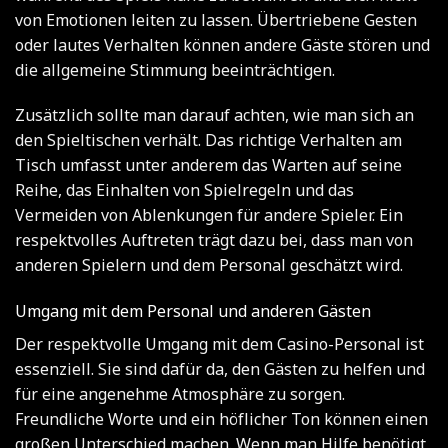
von Emotionen leiten zu lassen. Übertriebene Gesten
oder lautes Verhalten können andere Gäste stören und
die allgemeine Stimmung beeinträchtigen.
Zusätzlich sollte man darauf achten, wie man sich an
den Spieltischen verhält. Das richtige Verhalten am
Tisch umfasst unter anderem das Warten auf seine
Reihe, das Einhalten von Spielregeln und das
Vermeiden von Ablenkungen für andere Spieler. Ein
respektvolles Auftreten trägt dazu bei, dass man von
anderen Spielern und dem Personal geschätzt wird.
Umgang mit dem Personal und anderen Gästen
Der respektvolle Umgang mit dem Casino-Personal ist
essenziell. Sie sind dafür da, den Gästen zu helfen und
für eine angenehme Atmosphäre zu sorgen.
Freundliche Worte und ein höflicher Ton können einen
großen Unterschied machen. Wenn man Hilfe benötigt,