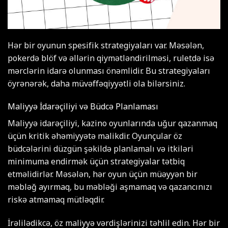
Hər bir oyunun spesifik strategiyaları var. Məsələn,
pokerdə blöf və əllərin qiymətləndirilməsi, ruletdə isə
mərclərin idarə olunması önəmlidir. Bu strategiyaları
öyrənərək, daha müvəffəqiyyətli ola bilərsiniz.
Maliyyə İdarəçiliyi və Büdcə Planlaması
Maliyyə idarəçiliyi, kazino oyunlarında uğur qazanmaq
üçün kritik əhəmiyyətə malikdir. Oyunçular öz
büdcələrini düzgün şəkildə planlamalı və itkiləri
minimuma endirmək üçün strategiyalar tətbiq
etməlidirlər. Məsələn, hər oyun üçün müəyyən bir
məbləğ ayırmaq, bu məbləği aşmamaq və qazancınızı
riskə atmamaq mütləqdir.
İrəlilədikcə, öz maliyyə vərdişlərinizi təhlil edin. Hər bir