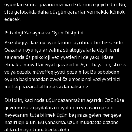
oyundan sonra qazancınızı və itkilərinizi qeyd edin. Bu,
sizə gələcəkdə daha düzgün qərarlar verməkdə kömək
edəcək.
Psixoloji Yanaşma və Oyun Disiplini
Psixologiya kazino oyunlarının ayrılmaz bir hissəsidir.
Qazanan oyunçular yalnız strategiyalarla deyil, eyni
zamanda öz psixoloji vəziyyətlərini də yaxşı idarə
etməklə müvəffəqiyyət qazanırlar. Aşırı həyəcan, stress
və ya qəzəb, müvəffəqiyyəti poza bilər. Bu səbəbdən,
oyuna başlamazdan əvvəl öz emosional vəziyyətinizi
mütləq nəzarət altında saxlamalısınız.
Disiplin, kazinoda uğur qazanmağın açarıdır. Özünüzə
qoyduğunuz qaydalara riayət edin və asan qazanc
həyəcanını tuta bilmək üçün başınıza gələn hər şeyə
hazırlıqlı olun. Bu yanaşma, uzun müddətdə qazanc
əldə etməyə kömək edəcəkdir.