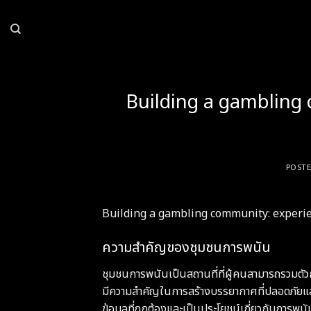
Skip
to
content
Building a gambling 
POST
Building a gambling community: experien
ความสำคัญของชุมชนการพนัน
ชุมชนการพนันเป็นสถานที่ที่ผู้คนสามารถรวมตัวก
มีความสำคัญในการสร้างบรรยากาศที่ปลอดภัยและ
ข้อมูลที่ถูกต้องและเป็นประโยชน์เกี่ยวกับการพนั