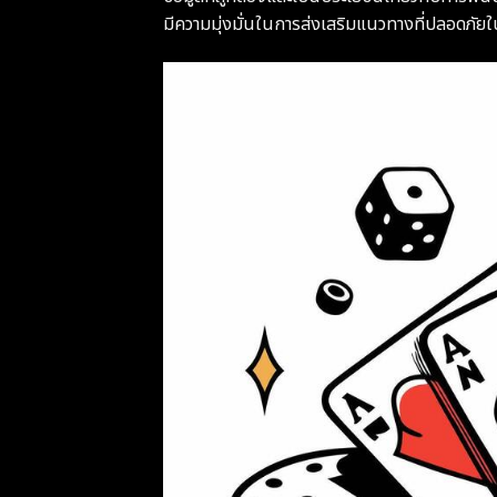
มีความมุ่งมั่นในการส่งเสริมแนวทางที่ปลอดภัย