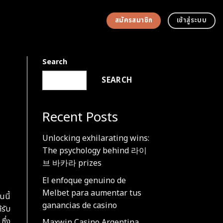
สมัครสมาชิก
เข้าสู่ระบบ
Search
SEARCH
Recent Posts
Unlocking exhilarating wins:
The psychology behind 라이
브 바카라 prizes
El enfoque genuino de
Melbet para aumentar tus
นนี้
ganancias de casino
รับ
ซึ่ง
Maxwin Casino Argentina