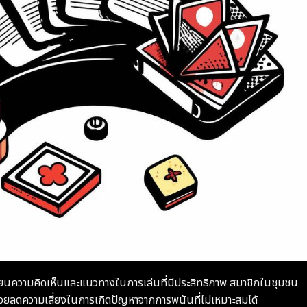
ยนความคิดเห็นและแนวทางในการเล่นที่มีประสิทธิภาพ สมาชิกในชุมชน
วยลดความเสี่ยงในการเกิดปัญหาจากการพนันที่ไม่เหมาะสมได้