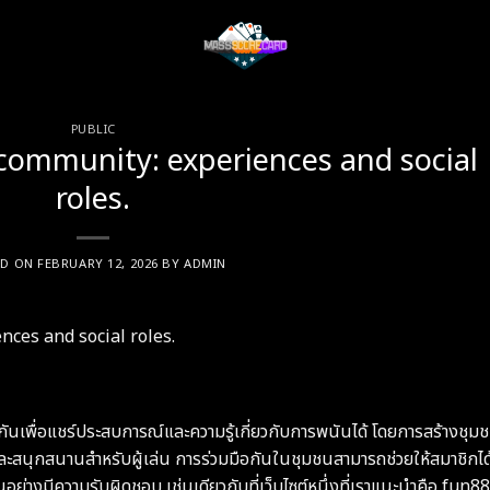
PUBLIC
community: experiences and social
roles.
ED ON
FEBRUARY 12, 2026
BY
ADMIN
ces and social roles.
ันเพื่อแชร์ประสบการณ์และความรู้เกี่ยวกับการพนันได้ โดยการสร้างชุมช
สนุกสนานสำหรับผู้เล่น การร่วมมือกันในชุมชนสามารถช่วยให้สมาชิกได้
นอย่างมีความรับผิดชอบ เช่นเดียวกับที่เว็บไซต์หนึ่งที่เราแนะนำคือ
fun88