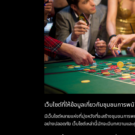
เว็บไซต์ที่ให้ข้อมูลเกี่ยวกับชุมชนการพน
มีเว็บไซต์หลายแห่งที่มุ่งหวังที่จะสร้างชุมชนกา
อย่างปลอดภัย เว็บไซต์เหล่านี้มักจะมีบทความและคู่มื