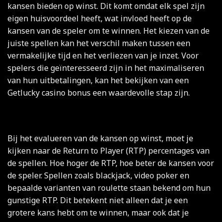
kansen bieden op winst. Dit komt omdat elk spel zijn
eigen huisvoordeel heeft, wat invloed heeft op de
kansen van de speler om te winnen. Het kiezen van de
juiste spellen kan het verschil maken tussen een
vermakelijke tijd en het verliezen van je inzet. Voor
spelers die geïnteresseerd zijn in het maximaliseren
van hun uitbetalingen, kan het bekijken van een
Getlucky casino bonus
een waardevolle stap zijn.
Bij het evalueren van de kansen op winst, moet je
kijken naar de Return to Player (RTP) percentages van
de spellen. Hoe hoger de RTP, hoe beter de kansen voor
de speler. Spellen zoals blackjack, video poker en
bepaalde varianten van roulette staan bekend om hun
gunstige RTP. Dit betekent niet alleen dat je een
grotere kans hebt om te winnen, maar ook dat je