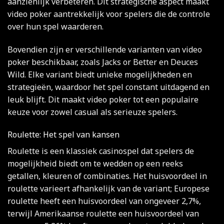
aanzienlijk verbeteren. Dit strategische aspect maakt
video poker aantrekkelijk voor spelers die de controle
over hun spel waarderen.
Bovendien zijn er verschillende varianten van video
poker beschikbaar, zoals Jacks or Better en Deuces
Wild. Elke variant biedt unieke mogelijkheden en
strategieën, waardoor het spel constant uitdagend en
leuk blijft. Dit maakt video poker tot een populaire
keuze voor zowel casual als serieuze spelers.
Roulette: Het spel van kansen
Roulette is een klassiek casinospel dat spelers de
mogelijkheid biedt om te wedden op een reeks
getallen, kleuren of combinaties. Het huisvoordeel in
roulette varieert afhankelijk van de variant; Europese
roulette heeft een huisvoordeel van ongeveer 2,7%,
terwijl Amerikaanse roulette een huisvoordeel van