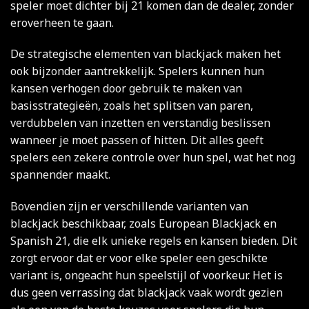
speler moet dichter bij 21 komen dan de dealer, zonder
eroverheen te gaan.
De strategische elementen van blackjack maken het
ook bijzonder aantrekkelijk. Spelers kunnen hun
kansen verhogen door gebruik te maken van
basisstrategieën, zoals het splitsen van paren,
verdubbelen van inzetten en verstandig beslissen
wanneer je moet passen of hitten. Dit alles geeft
spelers een zekere controle over hun spel, wat het nog
spannender maakt.
Bovendien zijn er verschillende varianten van
blackjack beschikbaar, zoals European Blackjack en
Spanish 21, die elk unieke regels en kansen bieden. Dit
zorgt ervoor dat er voor elke speler een geschikte
variant is, ongeacht hun speelstijl of voorkeur. Het is
dus geen verrassing dat blackjack vaak wordt gezien