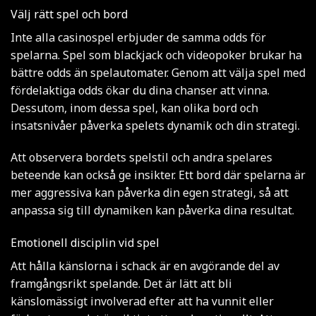
Välj rätt spel och bord
Inte alla casinospel erbjuder de samma odds för
spelarna. Spel som blackjack och videopoker brukar ha
bättre odds än spelautomater. Genom att välja spel med
fördelaktiga odds ökar du dina chanser att vinna.
Dessutom, inom dessa spel, kan olika bord och
insatsnivåer påverka spelets dynamik och din strategi.
Att observera bordets spelstil och andra spelares
beteende kan också ge insikter. Ett bord där spelarna är
mer aggressiva kan påverka din egen strategi, så att
anpassa sig till dynamiken kan påverka dina resultat.
Emotionell disciplin vid spel
Att hålla känslorna i schack är en avgörande del av
framgångsrikt spelande. Det är lätt att bli
känslomässigt involverad efter att ha vunnit eller