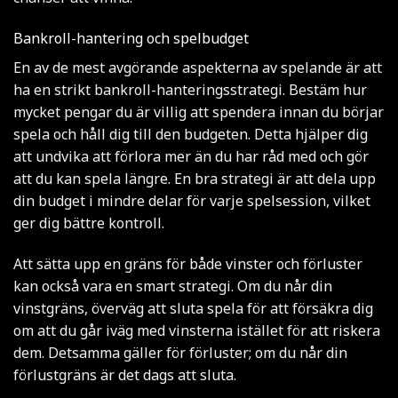
Bankroll-hantering och spelbudget
En av de mest avgörande aspekterna av spelande är att
ha en strikt bankroll-hanteringsstrategi. Bestäm hur
mycket pengar du är villig att spendera innan du börjar
spela och håll dig till den budgeten. Detta hjälper dig
att undvika att förlora mer än du har råd med och gör
att du kan spela längre. En bra strategi är att dela upp
din budget i mindre delar för varje spelsession, vilket
ger dig bättre kontroll.
Att sätta upp en gräns för både vinster och förluster
kan också vara en smart strategi. Om du når din
vinstgräns, överväg att sluta spela för att försäkra dig
om att du går iväg med vinsterna istället för att riskera
dem. Detsamma gäller för förluster; om du når din
förlustgräns är det dags att sluta.