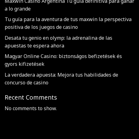
Maxwin Casino Argentina Tu guía definitiva para ganar
a lo grande
Tu guía para la aventura de tus maxwin la perspectiva
positiva de los juegos de casino
Desata tu genio en olymp: la adrenalina de las
apuestas te espera ahora
Magyar Online Casino: biztonságos befizetések és
gyors kifizetések
La verdadera apuesta: Mejora tus habilidades de
concurso de casino
Recent Comments
No comments to show.