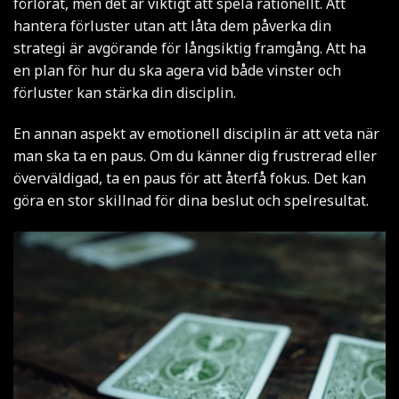
förlorat, men det är viktigt att spela rationellt. Att
hantera förluster utan att låta dem påverka din
strategi är avgörande för långsiktig framgång. Att ha
en plan för hur du ska agera vid både vinster och
förluster kan stärka din disciplin.
En annan aspekt av emotionell disciplin är att veta när
man ska ta en paus. Om du känner dig frustrerad eller
överväldigad, ta en paus för att återfå fokus. Det kan
göra en stor skillnad för dina beslut och spelresultat.