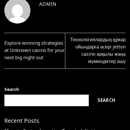
ADMIN
Технологиялардың құмар
Explore winning strategies
ойындарға әсері jetton
at Unknown casino for your
casino арқылы жаңа
next big night out
мүмкіндіктер ашу
Search
SEARCH
Recent Posts