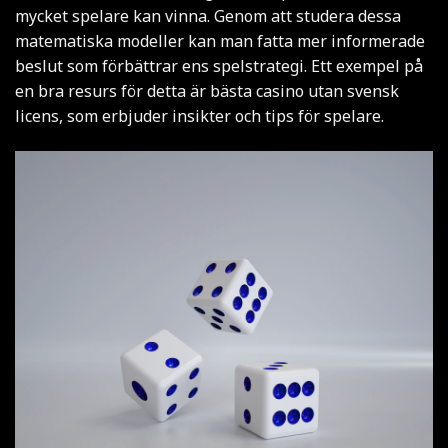
mycket spelare kan vinna. Genom att studera dessa
matematiska modeller kan man fatta mer informerade
beslut som förbättrar ens spelstrategi. Ett exempel på
en bra resurs för detta är
bästa casino utan svensk
licens
, som erbjuder insikter och tips för spelare.