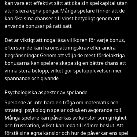
kan vara ett effektivt sätt att öka sin spelkapital utan
att riskera egna pengar. Många spelare finner att de
kan öka sina chanser till vinst betydligt genom att
använda bonusar på rätt sätt.
Det är viktigt att noga läsa villkoren för varje bonus,
eftersom de kan ha omsättningskrav eller andra
begränsningar. Genom att välja de mest fördelaktiga
bonusarna kan spelare skapa sig en bättre chans att
vinna stora belopp, vilket gör spelupplevelsen mer
spännande och givande.
Psychologiska aspekter av spelande
Spelande är inte bara en fråga om matematik och
strategi; psykologin spelar också en avgörande roll.
Många spelare kan påverkas av känslor som girighet
och frustration, vilket kan leda till sämre beslut. Att
förstå sina egna känslor och hur de påverkar ens spel