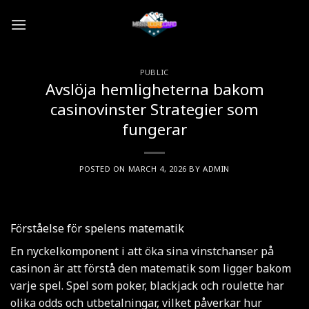
Skip
to
content
PUBLIC
Avslöja hemligheterna bakom
casinovinster Strategier som
fungerar
POSTED ON
MARCH 4, 2026
BY
ADMIN
Förståelse för spelens matematik
En nyckelkomponent i att öka sina vinstchanser på
casinon är att förstå den matematik som ligger bakom
varje spel. Spel som poker, blackjack och roulette har
olika odds och utbetalningar, vilket påverkar hur