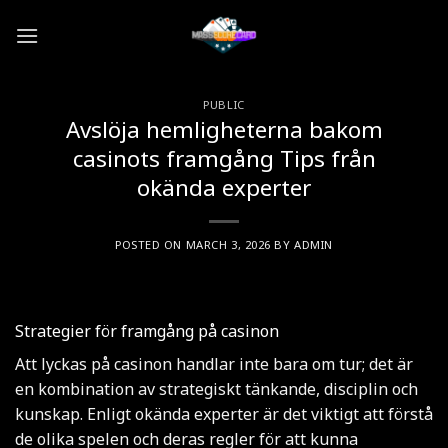
Skip
to
content
PUBLIC
Avslöja hemligheterna bakom
casinots framgång Tips från
okända experter
POSTED ON
MARCH 3, 2026
BY
ADMIN
Strategier för framgång på casinon
Att lyckas på casinon handlar inte bara om tur; det är
en kombination av strategiskt tänkande, disciplin och
kunskap. Enligt okända experter är det viktigt att förstå
de olika spelen och deras regler för att kunna