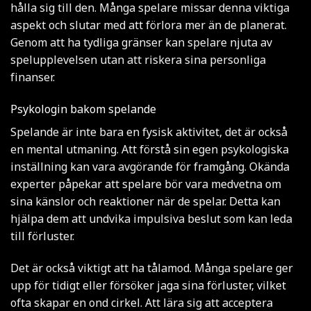
hålla sig till den. Många spelare missar denna viktiga
aspekt och slutar med att förlora mer än de planerat.
Genom att ha tydliga gränser kan spelare njuta av
spelupplevelsen utan att riskera sina personliga
finanser.
Psykologin bakom spelande
Spelande är inte bara en fysisk aktivitet, det är också
en mental utmaning. Att förstå sin egen psykologiska
inställning kan vara avgörande för framgång. Okända
experter påpekar att spelare bör vara medvetna om
sina känslor och reaktioner när de spelar. Detta kan
hjälpa dem att undvika impulsiva beslut som kan leda
till förluster.
Det är också viktigt att ha tålamod. Många spelare ger
upp för tidigt eller försöker jaga sina förluster, vilket
ofta skapar en ond cirkel. Att lära sig att acceptera