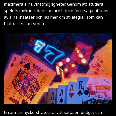
maximera sina vinstmöjligheter. Genom att studera
spelets mekanik kan spelare bättre förutsäga utfallet
av sina insatser och
läs mer
om strategier som kan
hjälpa dem att vinna.
En annan nyckelstrategi är att sätta en budget och