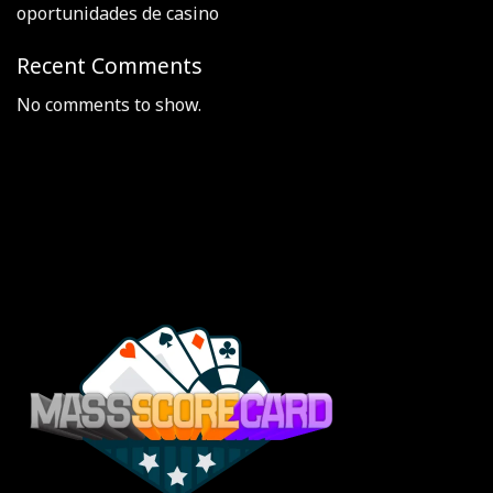
oportunidades de casino
Recent Comments
No comments to show.