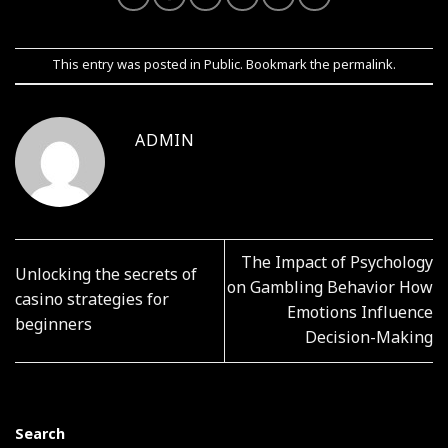
This entry was posted in
Public
. Bookmark the
permalink
.
ADMIN
The Impact of Psychology
Unlocking the secrets of
on Gambling Behavior How
casino strategies for
Emotions Influence
beginners
Decision-Making
Search