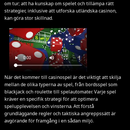
om tur; att ha kunskap om spelet och tillämpa rätt
strategier, inklusive att utforska
utländska casinon
,
kan göra stor skillnad.
När det kommer till casinospel är det viktigt att skilja
mellan de olika typerna av spel, från bordsspel som
blackjack och roulette till spelautomater. Varje spel
kräver en specifik strategi för att optimera
spelupplevelsen och vinsterna. Att förstå
grundläggande regler och taktiska angreppssätt är
avgörande för framgång i en sådan miljö.