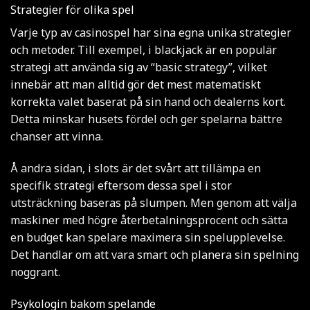
Strategier för olika spel
Varje typ av casinospel har sina egna unika strategier
och metoder. Till exempel, i blackjack är en populär
strategi att använda sig av “basic strategy”, vilket
innebär att man alltid gör det mest matematiskt
korrekta valet baserat på sin hand och dealerns kort.
Detta minskar husets fördel och ger spelarna bättre
chanser att vinna.
Å andra sidan, i slots är det svårt att tillämpa en
specifik strategi eftersom dessa spel i stor
utsträckning baseras på slumpen. Men genom att välja
maskiner med högre återbetalningsprocent och sätta
en budget kan spelare maximera sin spelupplevelse.
Det handlar om att vara smart och planera sin spelning
noggrant.
Psykologin bakom spelande