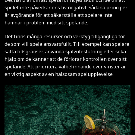
Det handlar om att spela för nöjes skull och se till att
spelet inte påverkar ens liv negativt. Sådana principer
är avgörande för att säkerställa att spelare inte
hamnar i problem med sitt spelande.
Det finns många resurser och verktyg tillgängliga för
de som vill spela ansvarsfullt. Till exempel kan spelare
sätta tidsgränser, använda självuteslutning eller söka
hjälp om de känner att de förlorar kontrollen över sitt
spelande. Att prioritera välbefinnande över vinster är
en viktig aspekt av en hälsosam spelupplevelse.