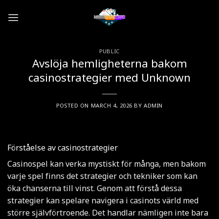
Skip
to
content
PUBLIC
Avslöja hemligheterna bakom
casinostrategier med Unknown
POSTED ON
MARCH 4, 2026
BY
ADMIN
Förståelse av casinostrategier
Casinospel kan verka mystiskt för många, men bakom
varje spel finns det strategier och tekniker som kan
öka chanserna till vinst. Genom att förstå dessa
strategier kan spelare navigera i casinots värld med
större självförtroende. Det handlar nämligen inte bara