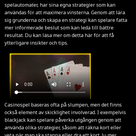
spelautomater, har sina egna strategier som kan
användas för att maximera vinsterna. Genom att lära
sig grunderna och skapa en strategi kan spelare fatta
mer informerade beslut som kan leda till bättre
resultat. Du kan läsa mer om detta
här
för att få
ytterligare insikter och tips.
Casinospel baseras ofta på slumpen, men det finns
också element av skicklighet involverad. I exempelvis
blackjack kan spelare påverka utgången genom att
använda olika strategier, såsom att räkna kort eller
veta när man ska stanna eller dra ett kort. Ju mer