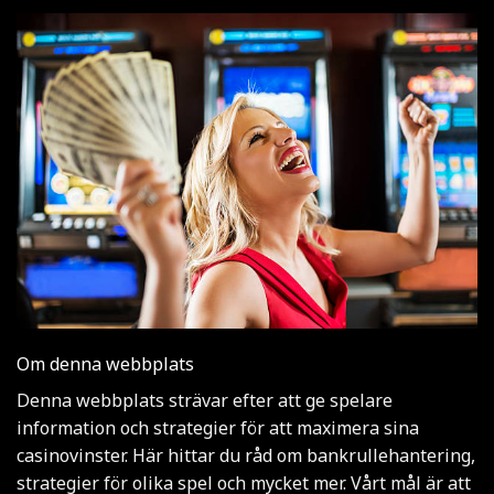
Om denna webbplats
Denna webbplats strävar efter att ge spelare
information och strategier för att maximera sina
casinovinster. Här hittar du råd om bankrullehantering,
strategier för olika spel och mycket mer. Vårt mål är att