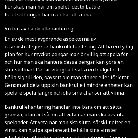
kunskap man har om spelet, desto bättre
förutsättningar har man för att vinna.
Vikten av bankrullehantering
En av de mest avgörande aspekterna av
casinostrategier är bankrullehantering. Att ha en tydlig
plan för hur mycket pengar man är villig att spela för
och hur man ska hantera dessa pengar kan göra en
stor skillnad. Det är viktigt att sätta en budget och
hålla sig till den, oavsett om man vinner eller förlorar.
Genom att dela upp sin bankrulle i mindre enheter kan
spelare spela längre och öka sina chanser att vinna.
Bankrullehantering handlar inte bara om att sätta
gränser, utan också om att veta när man ska avsluta
spelandet. Att veta när man ska sluta, särskilt efter en
vinst, kan hjälpa spelare att behålla sina vinster
istället för att riskera dem i nästa spelrunda. Genom