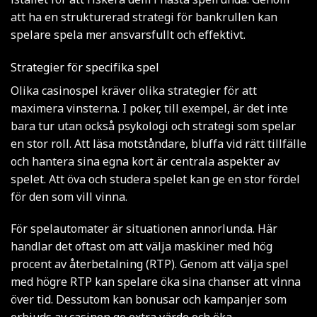
att ha en strukturerad strategi för bankrullen kan
spelare spela mer ansvarsfullt och effektivt.
Strategier för specifika spel
Olika casinospel kräver olika strategier för att
maximera vinsterna. I poker, till exempel, är det inte
bara tur utan också psykologi och strategi som spelar
en stor roll. Att läsa motståndare, bluffa vid rätt tillfälle
och hantera sina egna kort är centrala aspekter av
spelet. Att öva och studera spelet kan ge en stor fördel
för den som vill vinna.
För spelautomater är situationen annorlunda. Här
handlar det oftast om att välja maskiner med hög
procent av återbetalning (RTP). Genom att välja spel
med högre RTP kan spelare öka sina chanser att vinna
över tid. Dessutom kan bonusar och kampanjer som