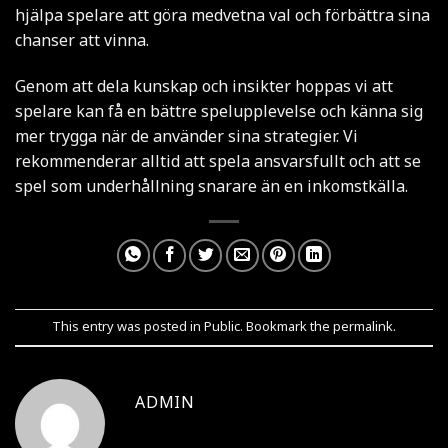
hjälpa spelare att göra medvetna val och förbättra sina
chanser att vinna.
Genom att dela kunskap och insikter hoppas vi att
spelare kan få en bättre spelupplevelse och känna sig
mer trygga när de använder sina strategier. Vi
rekommenderar alltid att spela ansvarsfullt och att se
spel som underhållning snarare än en inkomstkälla.
This entry was posted in
Public
. Bookmark the
permalink
.
ADMIN