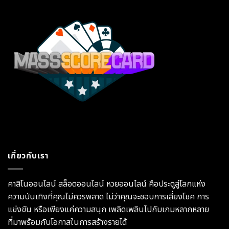
เกี่ยวกับเรา
คาสิโนออนไลน์ สล็อตออนไลน์ หวยออนไลน์ คือประตูสู่โลกแห่ง
ความบันเทิงที่คุณไม่ควรพลาด ไม่ว่าคุณจะชอบการเสี่ยงโชค การ
แข่งขัน หรือเพียงแค่ความสนุก เพลิดเพลินไปกับเกมหลากหลาย
ที่มาพร้อมกับโอกาสในการสร้างรายได้