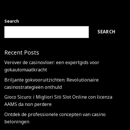
Search
SEARCH
Recent Posts
Verover de casinovloer: een expertgids voor
gokautomaatkracht
Briljante gokvooruitzichten: Revolutionaire
casinostrategieën onthuld
Gioco Sicuro: i Migliori Siti Slot Online con licenza
AAMS da non perdere
Ontdek de professionele concepten van casino
beloningen