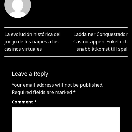
La evolución histórica del
Ladda ner Conquestador
juego de los naipes a los
Casino-appen: Enkel och
casinos virtuales
snabb åtkomst till spel
Leave a Reply
Your email address will not be published.
Required fields are marked
*
Comment
*