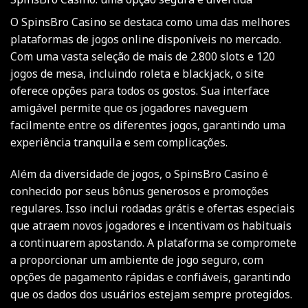
SpinsBro Casino: uma opção segura e divertida
O SpinsBro Casino se destaca como uma das melhores
plataformas de jogos online disponíveis no mercado.
Com uma vasta seleção de mais de 2.800 slots e 120
jogos de mesa, incluindo roleta e blackjack, o site
oferece opções para todos os gostos. Sua interface
amigável permite que os jogadores naveguem
facilmente entre os diferentes jogos, garantindo uma
experiência tranquila e sem complicações.
Além da diversidade de jogos, o SpinsBro Casino é
conhecido por seus bônus generosos e promoções
regulares. Isso inclui rodadas grátis e ofertas especiais
que atraem novos jogadores e incentivam os habituais
a continuarem apostando. A plataforma se compromete
a proporcionar um ambiente de jogo seguro, com
opções de pagamento rápidas e confiáveis, garantindo
que os dados dos usuários estejam sempre protegidos.