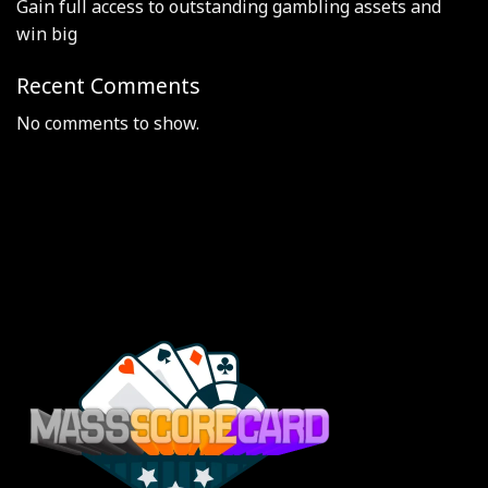
Gain full access to outstanding gambling assets and
win big
Recent Comments
No comments to show.