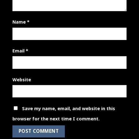
Name
*
Email
*
Website
Save my name, email, and website in this
browser for the next time I comment.