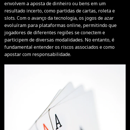
envolvem a aposta de dinheiro ou bens em um
resultado incerto, como partidas de cartas, roleta e
slots. Com o avanço da tecnologia, os jogos de azar
evoluíram para plataformas online, permitindo que
jogadores de diferentes regiões se conectem e
participem de diversas modalidades. No entanto, é
fundamental entender os riscos associados e como
apostar com responsabilidade.