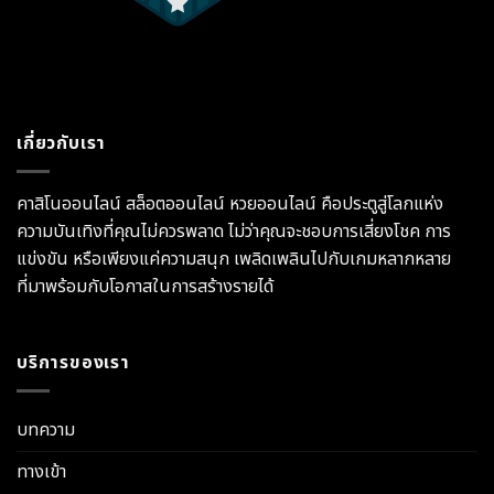
เกี่ยวกับเรา
คาสิโนออนไลน์ สล็อตออนไลน์ หวยออนไลน์ คือประตูสู่โลกแห่ง
ความบันเทิงที่คุณไม่ควรพลาด ไม่ว่าคุณจะชอบการเสี่ยงโชค การ
แข่งขัน หรือเพียงแค่ความสนุก เพลิดเพลินไปกับเกมหลากหลาย
ที่มาพร้อมกับโอกาสในการสร้างรายได้
บริการของเรา
บทความ
ทางเข้า