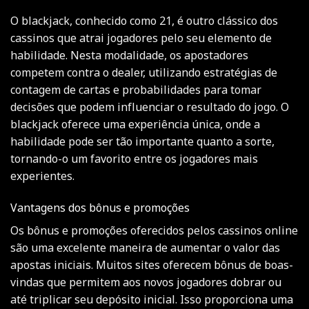
O blackjack, conhecido como 21, é outro clássico dos
cassinos que atrai jogadores pelo seu elemento de
habilidade. Nesta modalidade, os apostadores
competem contra o dealer, utilizando estratégias de
contagem de cartas e probabilidades para tomar
decisões que podem influenciar o resultado do jogo. O
blackjack oferece uma experiência única, onde a
habilidade pode ser tão importante quanto a sorte,
tornando-o um favorito entre os jogadores mais
experientes.
Vantagens dos bônus e promoções
Os bônus e promoções oferecidos pelos cassinos online
são uma excelente maneira de aumentar o valor das
apostas iniciais. Muitos sites oferecem bônus de boas-
vindas que permitem aos novos jogadores dobrar ou
até triplicar seu depósito inicial. Isso proporciona uma