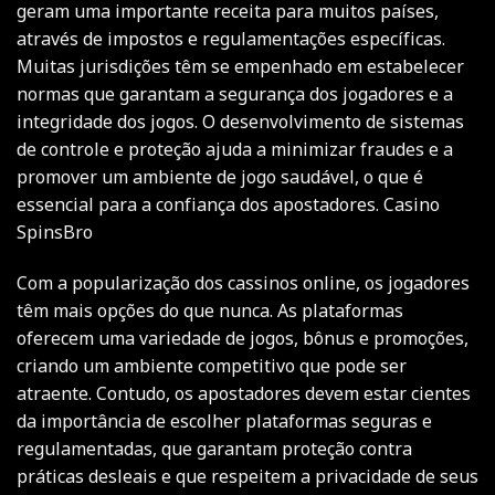
geram uma importante receita para muitos países,
através de impostos e regulamentações específicas.
Muitas jurisdições têm se empenhado em estabelecer
normas que garantam a segurança dos jogadores e a
integridade dos jogos. O desenvolvimento de sistemas
de controle e proteção ajuda a minimizar fraudes e a
promover um ambiente de jogo saudável, o que é
essencial para a confiança dos apostadores.
Casino
SpinsBro
Com a popularização dos cassinos online, os jogadores
têm mais opções do que nunca. As plataformas
oferecem uma variedade de jogos, bônus e promoções,
criando um ambiente competitivo que pode ser
atraente. Contudo, os apostadores devem estar cientes
da importância de escolher plataformas seguras e
regulamentadas, que garantam proteção contra
práticas desleais e que respeitem a privacidade de seus