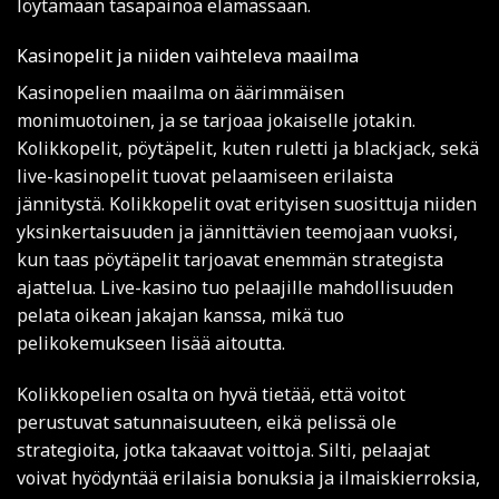
löytämään tasapainoa elämässään.
Kasinopelit ja niiden vaihteleva maailma
Kasinopelien maailma on äärimmäisen
monimuotoinen, ja se tarjoaa jokaiselle jotakin.
Kolikkopelit, pöytäpelit, kuten ruletti ja blackjack, sekä
live-kasinopelit tuovat pelaamiseen erilaista
jännitystä. Kolikkopelit ovat erityisen suosittuja niiden
yksinkertaisuuden ja jännittävien teemojaan vuoksi,
kun taas pöytäpelit tarjoavat enemmän strategista
ajattelua. Live-kasino tuo pelaajille mahdollisuuden
pelata oikean jakajan kanssa, mikä tuo
pelikokemukseen lisää aitoutta.
Kolikkopelien osalta on hyvä tietää, että voitot
perustuvat satunnaisuuteen, eikä pelissä ole
strategioita, jotka takaavat voittoja. Silti, pelaajat
voivat hyödyntää erilaisia bonuksia ja ilmaiskierroksia,