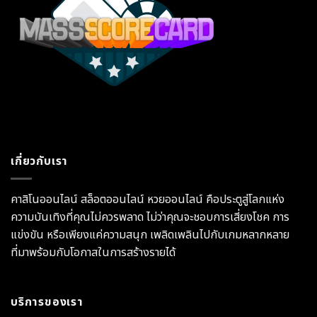
เกี่ยวกับเรา
คาสิโนออนไลน์ สล็อตออนไลน์ หวยออนไลน์ คือประตูสู่โลกแห่ง
ความบันเทิงที่คุณไม่ควรพลาด ไม่ว่าคุณจะชอบการเสี่ยงโชค การ
แข่งขัน หรือเพียงแค่ความสนุก เพลิดเพลินไปกับเกมหลากหลาย
ที่มาพร้อมกับโอกาสในการสร้างรายได้
บริการของเรา