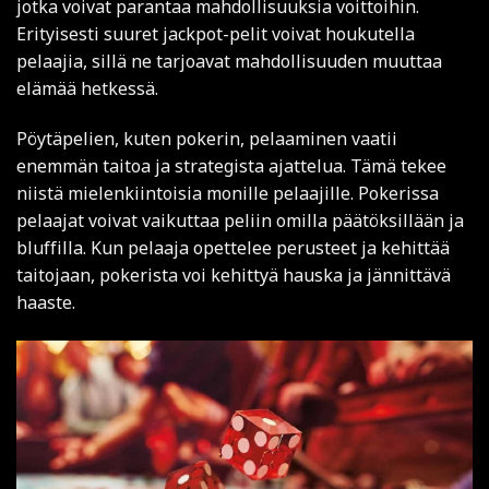
jotka voivat parantaa mahdollisuuksia voittoihin.
Erityisesti suuret jackpot-pelit voivat houkutella
pelaajia, sillä ne tarjoavat mahdollisuuden muuttaa
elämää hetkessä.
Pöytäpelien, kuten pokerin, pelaaminen vaatii
enemmän taitoa ja strategista ajattelua. Tämä tekee
niistä mielenkiintoisia monille pelaajille. Pokerissa
pelaajat voivat vaikuttaa peliin omilla päätöksillään ja
bluffilla. Kun pelaaja opettelee perusteet ja kehittää
taitojaan, pokerista voi kehittyä hauska ja jännittävä
haaste.