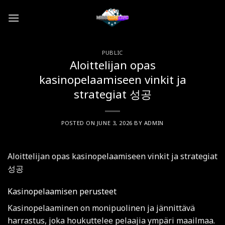
Skip
to
content
PUBLIC
Aloittelijan opas
kasinopelaamiseen vinkit ja
strategiat 성공
POSTED ON
JUNE 3, 2026
BY
ADMIN
Aloittelijan opas kasinopelaamiseen vinkit ja strategiat
성공
Kasinopelaamisen perusteet
Kasinopelaaminen on monipuolinen ja jännittävä
harrastus, joka houkuttelee pelaajia ympäri maailmaa.