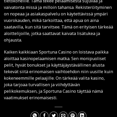
tietokoneille. Tämä tekee pelaamisesta sujuvaa ja
vaivatonta missä ja milloin tahansa. Rekisteröityminen
on nopeaa ja asiakaspalvelu on käytettävissä ympäri
vuorokauden, mikä tarkoittaa, että apua on aina
saatavilla, kun sitä tarvitsee. Tämä on erityisen tärkeää
aloittelijoille, jotka saattavat kaivata lisätukea ja
ohjausta.
Kaiken kaikkiaan Sportuna Casino on loistava paikka
aloittaa kasinopelaamisen matka. Sen monipuoliset
pelit, hyvät bonukset ja käyttäjäystävällinen alusta
tekevät siitä erinomaisen vaihtoehdon niin uusille kuin
kokeneemmille pelaajille. On tärkeää valita kasino,
joka tarjoaa turvallisen ja viihdyttävän
pelikokemuksen, ja Sportuna Casino täyttää nämä
vaatimukset erinomaisesti.