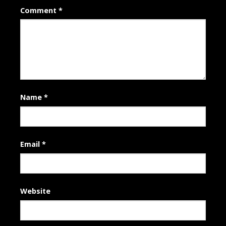
Comment
*
Name
*
Email
*
Website