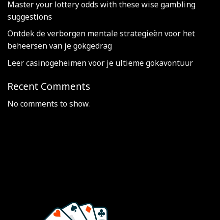
Master your lottery odds with these wise gambling
suggestions
Ontdek de verborgen mentale strategieën voor het
beheersen van je gokgedrag
Leer casinogeheimen voor je ultieme gokavontuur
Recent Comments
No comments to show.