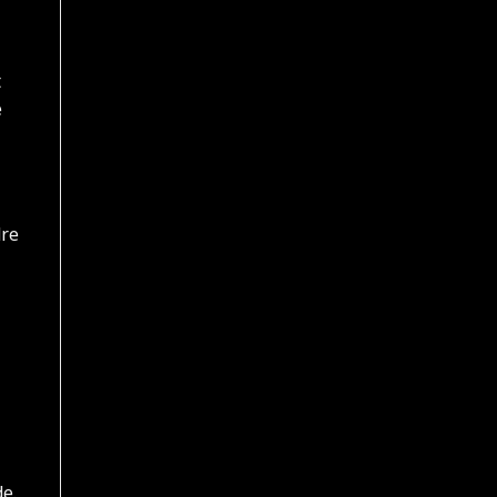
t
e
dre
e.