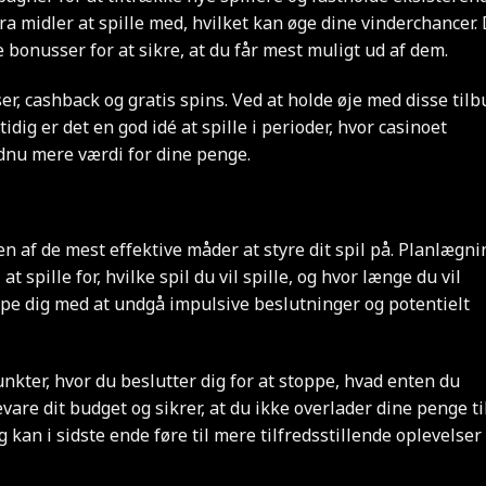
tra midler at spille med, hvilket kan øge dine vinderchancer.
e bonusser for at sikre, at du får mest muligt ud af dem.
r, cashback og gratis spins. Ved at holde øje med disse tilb
dig er det en god idé at spille i perioder, hvor casinoet
ndnu mere værdi for dine penge.
en af de mest effektive måder at styre dit spil på. Planlægni
at spille for, hvilke spil du vil spille, og hvor længe du vil
lpe dig med at undgå impulsive beslutninger og potentielt
nkter, hvor du beslutter dig for at stoppe, hvad enten du
vare dit budget og sikrer, at du ikke overlader dine penge ti
g kan i sidste ende føre til mere tilfredsstillende oplevelser 