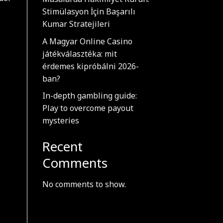
Stimülasyon İçin Başarılı
Kumar Stratejileri
A Magyar Online Casino
játékválasztéka: mit
érdemes kipróbálni 2026-
ban?
In-depth gambling guide:
Play to overcome payout
mysteries
Recent
Comments
No comments to show.