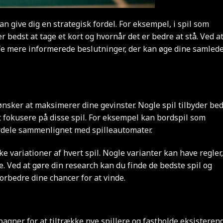
 give dig en strategisk fordel. For eksempel, i spil som
r bedst at tage et kort og hvornår det er bedre at stå. Ved a
ffe mere informerede beslutninger, der kan øge dine samled
u ønsker at maksimerer dine gevinster. Nogle spil tilbyder be
t fokusere på disse spil. For eksempel kan bordspil som
ordele sammenlignet med spilleautomater.
ke variationer af hvert spil. Nogle varianter kan have regler,
. Ved at gøre din research kan du finde de bedste spil og
orbedre dine chancer for at vinde.
agner for at tiltrække nye spillere og fastholde eksisterend