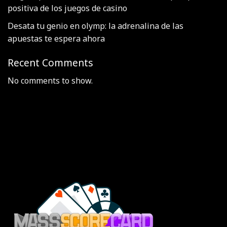
positiva de los juegos de casino
Desata tu genio en olymp: la adrenalina de las
apuestas te espera ahora
Recent Comments
No comments to show.