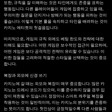
또한, 규칙을 잘 이해하는 것은 타인에게도 존중을 표하는
행동입니다. 다른 플레이어들이 게임에 집중하고 있을 때,
무의미한 질문을 던지거나 방해가 되는 행동을 피하는 것이
좋습니다. 이렇게 기본 룰을 숙지하고 타인을 배려하는 것이
카지노 에티켓의 첫걸음입니다.
마지막으로, 게임의 규칙 외에도 베팅 한도와 전략에 대한
이해도 필요합니다. 어떤 게임은 보수적인 접근이 필요하며,
어떤 게임은 보다 공격적인 전략이 유리할 수 있습니다. 이
러한 점들을 고려하여 적절한 스타일을 선택하는 것이 중요
합니다.
복장과 외모에 신경 쓰기
카지노에 갈 때는 외모와 복장이 매우 중요합니다. 많은 카
지노는 드레시 코드가 있으며, 이를 준수하지 않을 경우 입
장이 제한될 수 있습니다. 정장이나 스마트 캐주얼 복장을
착용하는 것이 일반적이며, 이는 카지노의 분위기를 존중하
는 뜻이기도 합니다. 첫인상이 긍정적일수록 다른 사람들과