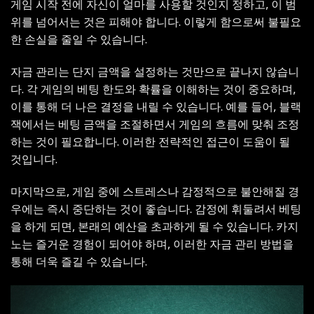
게임 시작 전에 자신이 얼마를 사용할 것인지 정하고, 이 범
위를 넘어서는 것은 피해야 합니다. 이렇게 함으로써 불필요
한 손실을 줄일 수 있습니다.
자금 관리는 단지 금액을 설정하는 것만으로 끝나지 않습니
다. 각 게임의 베팅 한도와 확률을 이해하는 것이 중요하며,
이를 통해 더 나은 결정을 내릴 수 있습니다. 예를 들어, 블랙
잭에서는 베팅 금액을 조절하면서 게임의 흐름에 맞춰 조정
하는 것이 필요합니다. 이러한 전략적인 접근이 도움이 될
것입니다.
마지막으로, 게임 중에 스트레스나 감정적으로 불안해질 경
우에는 즉시 중단하는 것이 좋습니다. 감정에 휘둘려서 베팅
을 하게 되면, 본래의 예산을 초과하게 될 수 있습니다. 카지
노는 즐거운 경험이 되어야 하며, 이러한 자금 관리 방법을
통해 더욱 즐길 수 있습니다.