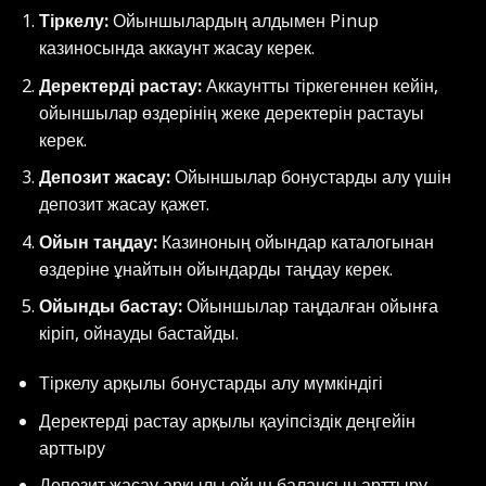
Тіркелу:
Ойыншылардың алдымен Pinup
казиносында аккаунт жасау керек.
Деректерді растау:
Аккаунтты тіркегеннен кейін,
ойыншылар өздерінің жеке деректерін растауы
керек.
Депозит жасау:
Ойыншылар бонустарды алу үшін
депозит жасау қажет.
Ойын таңдау:
Казиноның ойындар каталогынан
өздеріне ұнайтын ойындарды таңдау керек.
Ойынды бастау:
Ойыншылар таңдалған ойынға
кіріп, ойнауды бастайды.
Тіркелу арқылы бонустарды алу мүмкіндігі
Деректерді растау арқылы қауіпсіздік деңгейін
арттыру