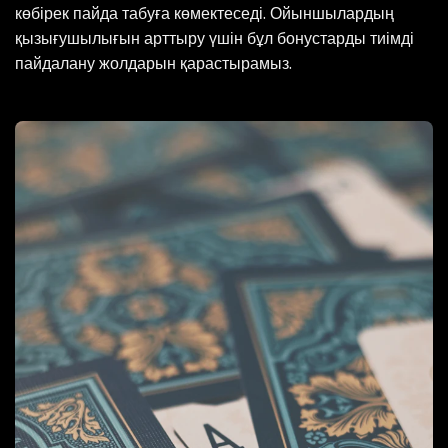
көбірек пайда табуға көмектеседі. Ойыншылардың
қызығушылығын арттыру үшін бұл бонустарды тиімді
пайдалану жолдарын қарастырамыз.