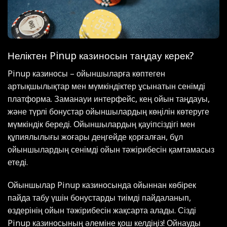
Неліктен Pinup казиносын таңдау керек?
Pinup казиносы – ойыншыларға көптеген
артықшылықтар мен мүмкіндіктер ұсынатын сенімді
платформа. Заманауи интерфейс, кең ойын таңдауы,
және түрлі бонустар ойыншылардың көңілін көтеруге
мүмкіндік береді. Ойыншылардың қауіпсіздігі мен
құпиялылығы жоғары деңгейде қорғалған, бұл
ойыншылардың сенімді ойын тәжірибесін қамтамасыз
етеді.
Ойыншылар Pinup казиносында ойыннан көбірек
пайда табу үшін бонустарды тиімді пайдаланып,
өздерінің ойын тәжірибесін жақсарта алады. Сізді
Pinup казиносының әлеміне қош келдіңіз! Ойнауды