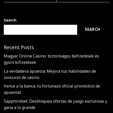
Search
SEARCH
Recent Posts
Magyar Online Casino: biztonságos befizetések és
gyors kifizetések
La verdadera apuesta: Mejora tus habilidades de
concurso de casino
Vence a la banca: tu fortunazo oficial pronóstico de
apuestas
Sapphirebet: Desbloquea ofertas de juego exclusivas y
gana a lo grande