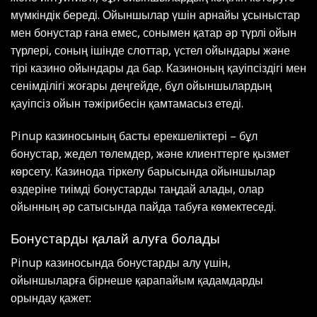
мүмкіндік береді. Ойыншылар үшін арнайы ұсыныстар
мен бонустар ғана емес, сонымен қатар әр түрлі ойын
түрлері, соның ішінде слоттар, үстел ойындары және
тірі казино ойындары да бар. Казиноның қауіпсіздігі мен
сенімділігі жоғары деңгейде, бұл ойыншылардың
қауіпсіз ойын тәжірибесін қамтамасыз етеді.
Pinup казиносының басты ерекшеліктері – бұл
бонустар, жедел төлемдер, және клиенттерге қызмет
көрсету. Казинода тіркелу барысында ойыншылар
өздеріне тиімді бонустарды таңдай алады, олар
ойынның әр сатысында пайда табуға көмектеседі.
Бонустарды қалай алуға болады
Pinup казиносында бонустарды алу үшін,
ойыншыларға бірнеше қарапайым қадамдарды
орындау қажет: