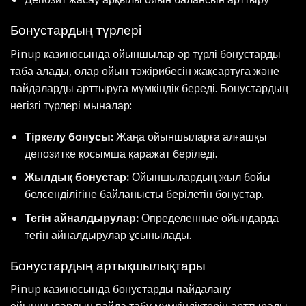
Депозит жасау арқылы ойын балансын арттыру
Бонустардың түрлері
Pinup казиносында ойыншылар әр түрлі бонустарды
таба алады, олар ойын тәжірибесін жақсартуға және
пайдаларды арттыруға мүмкіндік береді. Бонустардың
негізгі түрлері мыналар:
Тіркелу бонусы:
Жаңа ойыншыларға алғашқы
депозитке қосымша қаражат беріледі.
Жылдық бонустар:
Ойыншылардың жыл бойы
белсенділігіне байланысты берілетін бонустар.
Тегін айналдырулар:
Определенные ойындарда
тегін айналдырулар ұсынылады.
Бонустардың артықшылықтары
Pinup казиносында бонустарды пайдалану