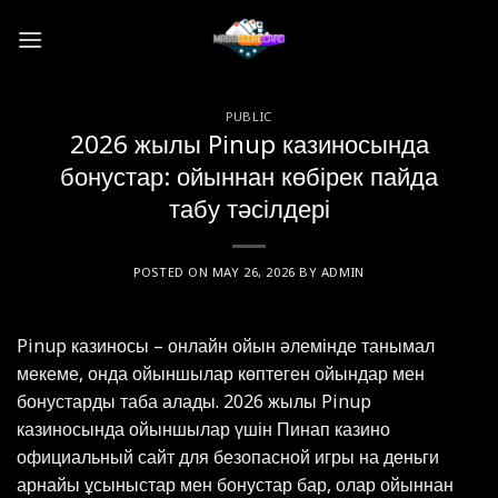
Skip
to
content
PUBLIC
2026 жылы Pinup казиносында
бонустар: ойыннан көбірек пайда
табу тәсілдері
POSTED ON
MAY 26, 2026
BY
ADMIN
Pinup казиносы – онлайн ойын әлемінде танымал
мекеме, онда ойыншылар көптеген ойындар мен
бонустарды таба алады. 2026 жылы Pinup
казиносында ойыншылар үшін
Пинап казино
официальный сайт для безопасной игры на деньги
арнайы ұсыныстар мен бонустар бар, олар ойыннан