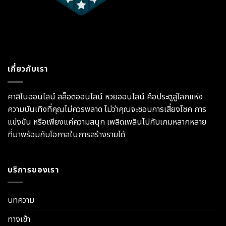
เกี่ยวกับเรา
คาสิโนออนไลน์ สล็อตออนไลน์ หวยออนไลน์ คือประตูสู่โลกแห่ง
ความบันเทิงที่คุณไม่ควรพลาด ไม่ว่าคุณจะชอบการเสี่ยงโชค การ
แข่งขัน หรือเพียงแค่ความสนุก เพลิดเพลินไปกับเกมหลากหลาย
ที่มาพร้อมกับโอกาสในการสร้างรายได้
บริการของเรา
บทความ
ทางเข้า