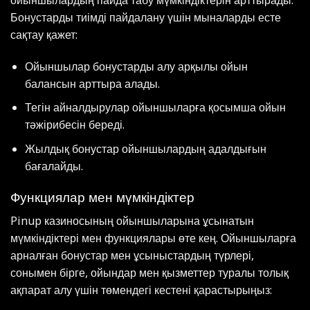
ойыншылардың пайда табу мүмкіндіктерін арттырады.
Бонустарды тиімді пайдалану үшін мыналарды есте
сақтау қажет:
Ойыншылар бонустарды алу арқылы ойын
балансын арттыра алады.
Тегін айналдырулар ойыншыларға қосымша ойын
тәжірибесін береді.
Жылдық бонустар ойыншылардың адалдығын
бағалайды.
Функциялар мен мүмкіндіктер
Pinup казиносының ойыншыларына ұсынатын
мүмкіндіктері мен функциялары өте кең. Ойыншыларға
арналған бонустар мен ұсыныстардың түрлері,
сонымен бірге, ойындар мен қызметтер туралы толық
ақпарат алу үшін төмендегі кестені қарастырыңыз: