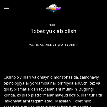
Skip
to
content
PUBLIC
1xbet yuklab olish
POSTED ON
JUNE 24, 2026
BY
ADMIN
Casino o’yinlari va onlayn qimor sohasida, zamonaviy
texnologiyalar yordamida har bir foydalanuvchi tez va
qulay xizmatlardan foydalanishi mumkin. Bugungi
kunda, ko’plab platformalar mavjud bo’lib, ular turli xil
imkoniyatlarni taqdim etadi. Masalan,
1xbet mobi