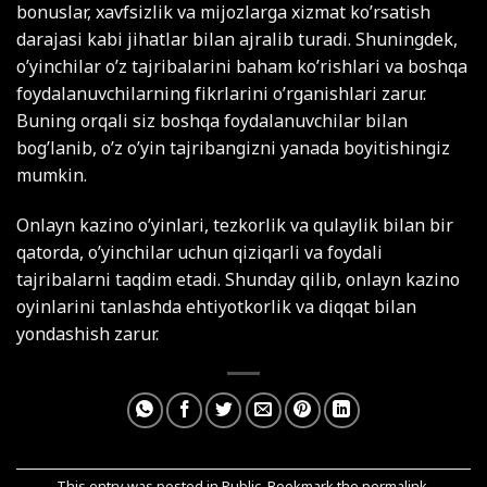
bonuslar, xavfsizlik va mijozlarga xizmat ko’rsatish
darajasi kabi jihatlar bilan ajralib turadi. Shuningdek,
o’yinchilar o’z tajribalarini baham ko’rishlari va boshqa
foydalanuvchilarning fikrlarini o’rganishlari zarur.
Buning orqali siz boshqa foydalanuvchilar bilan
bog’lanib, o’z o’yin tajribangizni yanada boyitishingiz
mumkin.
Onlayn kazino o’yinlari, tezkorlik va qulaylik bilan bir
qatorda, o’yinchilar uchun qiziqarli va foydali
tajribalarni taqdim etadi. Shunday qilib, onlayn kazino
oyinlarini tanlashda ehtiyotkorlik va diqqat bilan
yondashish zarur.