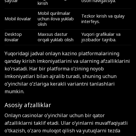
saytlar
oson navigatsiya.
kirish
Mobil qurilmalar
Tezkor kirish va qulay
Mobil ilovalar
uchun ilova yuklab
interfeys.
olish
Desktop
Maxsus dastur
Yuqori grafikalar va
ilovalar
orqali yuklab olish
jozibador tajriba.
Yuqoridagi jadval onlayn kazino platformalarining
qanday kirish imkoniyatlarini va ularning afzalliklarini
ko’rsatadi. Har bir platforma o’zining noyob
imkoniyatlari bilan ajralib turadi, shuning uchun
o’yinchilar o’zlariga kerakli variantni tanlashlari
mumkin.
Asosiy afzalliklar
Onlayn casinolar o’yinchilar uchun bir qator
afzalliklarni taklif etadi. Ular o’yinlarni muvaffaqiyatli
o’tkazish, o’zaro muloqot qilish va yutuqlarni tezda