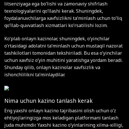
litsenziyaga ega bo’lishi va zamonaviy shifrlash
texnologiyalarini qo’llashi kerak. Shuningdek,
foydalanuvchilarga xavfsizlikni ta’minlash uchun to’liq
qo’llab-quvvatlash xizmatlari ko’rsatilishi lozim.
Ko’plab onlayn kazinolar, shuningdek, o’yinchilar
o’rtasidagi adolatni ta’minlash uchun mustaqil nazorat
tashkilotlari tomonidan tekshiriladi. Bu esa o’yinchilar
uchun xavfsiz o’yin muhitini yaratishga yordam beradi.
Shunday qilib, onlayn kazinolar xavfsizlik va
ishonchlilikni ta’minlaydilar.
Nima uchun kazino tanlash kerak
Eng yaxshi onlayn kazino tajribasini olish uchun o’z
ehtiyojlaringizga mos keladigan platformani tanlash
juda muhimdir. Yaxshi kazino o’yinlarining xilma-xilligi,