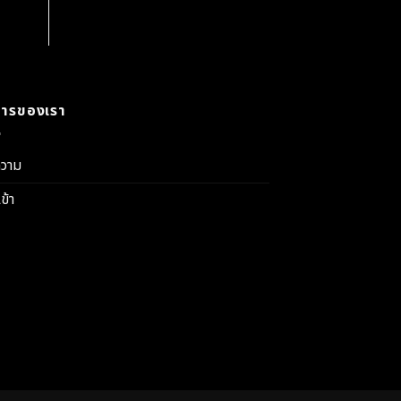
การของเรา
วาม
ข้า