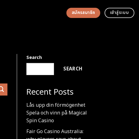
สมัครสมาชิก
เข้าสู่ระบบ
Search
SEARCH
Recent Posts
Lås upp din förmögenhet
Spela och vinn på Magical
Spin Casino
Fair Go Casino Australia: