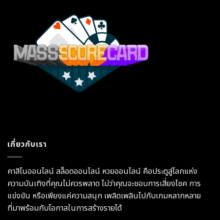
เกี่ยวกับเรา
คาสิโนออนไลน์ สล็อตออนไลน์ หวยออนไลน์ คือประตูสู่โลกแห่ง
ความบันเทิงที่คุณไม่ควรพลาด ไม่ว่าคุณจะชอบการเสี่ยงโชค การ
แข่งขัน หรือเพียงแค่ความสนุก เพลิดเพลินไปกับเกมหลากหลาย
ที่มาพร้อมกับโอกาสในการสร้างรายได้