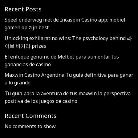
Recent Posts
Speel onderweg met de Incaspin Casino app: mobiel
gamen op zijn best
Unlocking exhilarating wins: The psychology behind 라
이브 바카라 prizes
El enfoque genuino de Melbet para aumentar tus
ganancias de casino
Maxwin Casino Argentina Tu guía definitiva para ganar
a lo grande
Tu guía para la aventura de tus maxwin la perspectiva
positiva de los juegos de casino
Recent Comments
No comments to show.