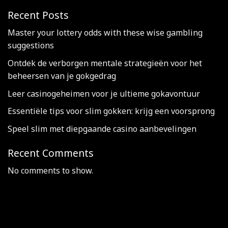
Recent Posts
Master your lottery odds with these wise gambling
suggestions
Ontdek de verborgen mentale strategieën voor het
beheersen van je gokgedrag
Leer casinogeheimen voor je ultieme gokavontuur
Essentiële tips voor slim gokken: krijg een voorsprong
Speel slim met diepgaande casino aanbevelingen
Recent Comments
No comments to show.