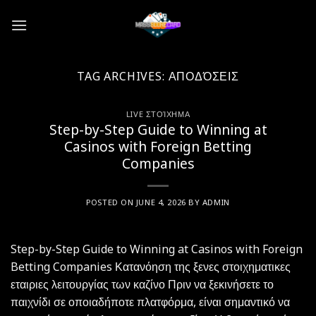
Skip
to
content
TAG ARCHIVES:
ΑΠΟΔΌΣΕΙΣ
LIVE ΣΤΟΊΧΗΜΑ
Step-by-Step Guide to Winning at
Casinos with Foreign Betting
Companies
POSTED ON
JUNE 4, 2026
BY
ADMIN
Step-by-Step Guide to Winning at Casinos with Foreign
Betting Companies Κατανόηση της ξενες στοιχηματικες
εταιριες λειτουργίας των καζίνο Πριν να ξεκινήσετε το
παιχνίδι σε οποιαδήποτε πλατφόρμα, είναι σημαντικό να