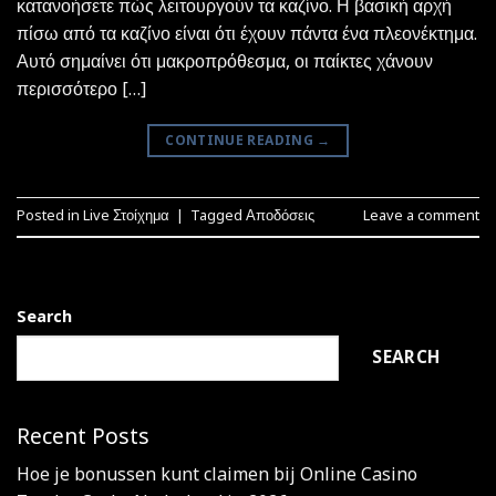
κατανοήσετε πώς λειτουργούν τα καζίνο. Η βασική αρχή
πίσω από τα καζίνο είναι ότι έχουν πάντα ένα πλεονέκτημα.
Αυτό σημαίνει ότι μακροπρόθεσμα, οι παίκτες χάνουν
περισσότερο […]
CONTINUE READING
→
Posted in
Live Στοίχημα
|
Tagged
Αποδόσεις
Leave a comment
Search
SEARCH
Recent Posts
Hoe je bonussen kunt claimen bij Online Casino