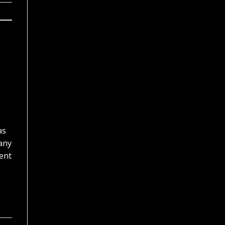
as
many
lent