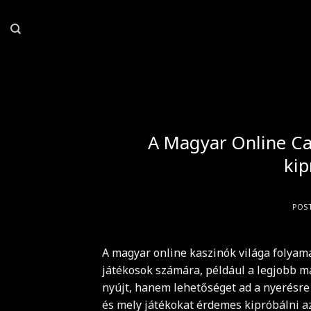
Skip
to
content
A Magyar Online Ca
kip
POS
A magyar online kaszinók világa folyama
játékosok számára, például a legjobb m
nyújt, hanem lehetőséget ad a nyerésre
és mely játékokat érdemes kipróbálni a