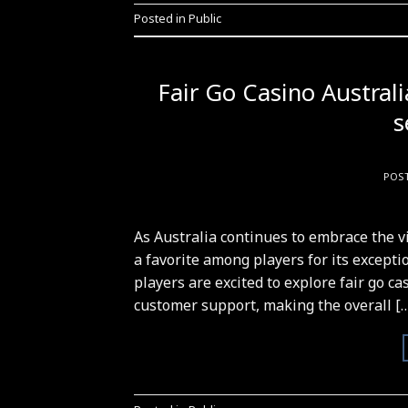
Posted in
Public
Fair Go Casino Australi
s
POS
As Australia continues to embrace the v
a favorite among players for its excepti
players are excited to explore fair go c
customer support, making the overall [