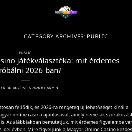
CATEGORY ARCHIVES:
PUBLIC
PUBLIC
sino játékválasztéka: mit érdemes
róbálni 2026-ban?
TED ON
AUGUST 7, 2026
BY
ADMIN
tosan fejlődik, és 2026-ra rengeteg új lehetőséget kínál a
agyar online casino ajánlásával, amely nemcsak szórakozás
 is. Az alábbiakban bemutatjuk, mit érdemes figyelembe ven
z idei évben. Mire figyeljünk a Magyar Online Casino kezdé