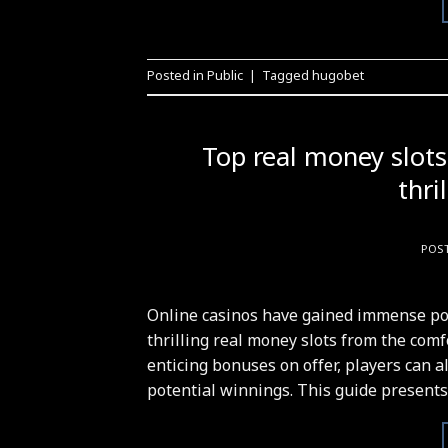
Posted in
Public
|
Tagged
hugobet
Top real money slots
thri
POS
Online casinos have gained immense pop
thrilling real money slots from the com
enticing bonuses on offer, players can a
potential winnings. This guide presents