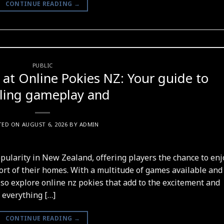
CONTINUE READING
→
PUBLIC
 at Online Pokies NZ: Your guide to
lling gameplay and
TED ON
AUGUST 6, 2026
BY
ADMIN
ularity in New Zealand, offering players the chance to enj
fort of their homes. With a multitude of games available and
lso explore online nz pokies that add to the excitement and
 everything […]
CONTINUE READING
→