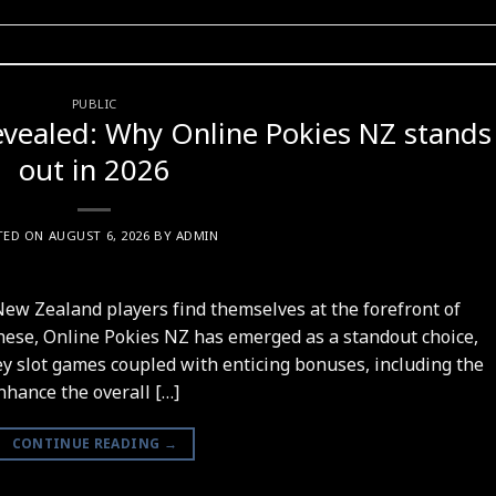
PUBLIC
evealed: Why Online Pokies NZ stands
out in 2026
TED ON
AUGUST 6, 2026
BY
ADMIN
 New Zealand players find themselves at the forefront of
hese, Online Pokies NZ has emerged as a standout choice,
ney slot games coupled with enticing bonuses, including the
nhance the overall […]
CONTINUE READING
→