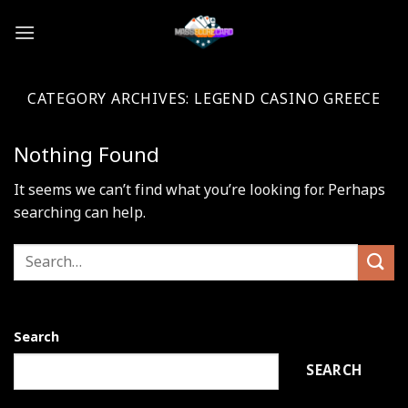
Skip
to
content
CATEGORY ARCHIVES:
LEGEND CASINO GREECE
Nothing Found
It seems we can’t find what you’re looking for. Perhaps
searching can help.
Search
SEARCH